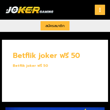
สมัครสมาชิก
Betflik joker ฟรี 50
Betflik joker ฟรี 50
เป็นอีกหนึ่งโปรโมชั่นที่ได้รับ
ความนิยมจากผู้เล่นสล็อตออนไลน์เป็นอย่างมาก เนื่องจาก
เป็นโปรโมชั่นที่ผู้เล่นสามารถรับเครดิตฟรีไปเล่นสล็อตได้
โดยไม่ต้องฝากเงินก่อน เพียงแค่สมัครสมาชิกกับทาง
Betflik ก็จะได้รับเครดิตฟรี 50 บาททันที