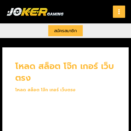
สมัครสมาชิก
โหลด สล็อต โจ๊ก เกอร์ เว็บ
ตรง
โหลด สล็อต โจ๊ก เกอร์ เว็บตรง
เล่นสนุก แตกง่าย
ได้เงินจริง
สล็อตโจ๊กเกอร์ เป็นเกมสล็อตออนไลน์ที่ได้รับความนิยม
อย่างมากในประเทศไทย ด้วยรูปแบบเกมที่เล่นง่าย แตก
ง่าย ได้เงินจริง จึงทำให้มีผู้สนใจเล่นเป็นจำนวนมาก ใน
ปัจจุบันมีผู้ให้บริการสล็อตโจ๊กเกอร์มากมาย แต่หาก