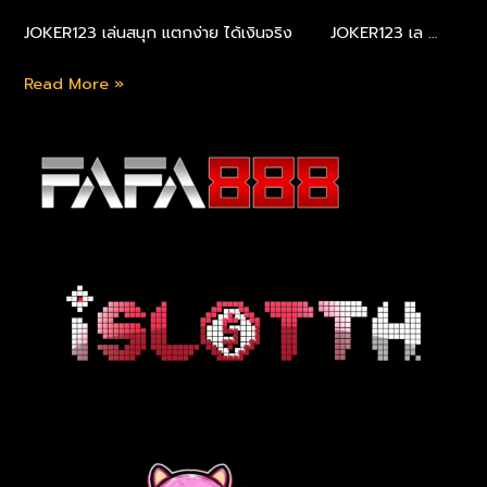
JOKER123 เล่นสนุก แตกง่าย ได้เงินจริง JOKER123 เล …
Read More »