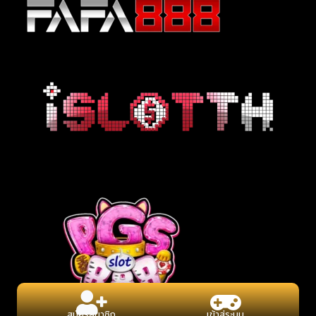
สมัครสมาชิก
เข้าสู่ระบบ