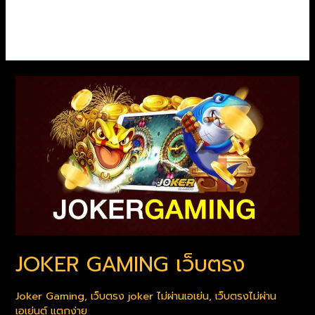
เลือกเกม การเลือกเว็บผู้ให้บริการ และการเลือกโปรโมชั่น
ต่างๆ
JOKER GAMING เว็บตรง
Joker Gaming
,
เว็บตรง joker ไม่ผ่านเอเย่น
,
เว็บตรงไม่ผ่าน
เอเย่นต์ แตกง่าย