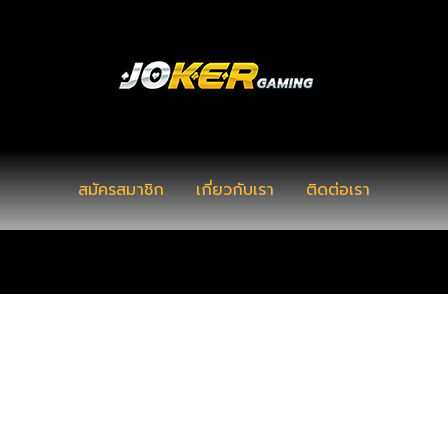
สมัครสมาชิก
เกี่ยวกับเรา
ติดต่อเรา
้รับความนิยมอย่างมากในประเทศไทย ด้วยรูปแบบการเล่นที่
างวัลที่มากมาย ทำให้เกมสล็อต joker789 เป็นเกมที่ใครๆ ก็