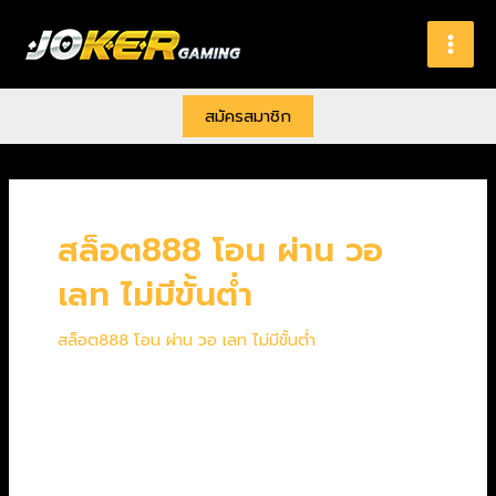
สมัครสมาชิก
สล็อต888 โอน ผ่าน วอ
เลท ไม่มีขั้นต่ํา
สล็อต888 โอน ผ่าน วอ เลท ไม่มีขั้นต่ํา
เป็นระบบการฝาก
และถอนเงินที่ได้รับความนิยมอย่างมากในปัจจุบัน
เนื่องจากความสะดวกสบาย รวดเร็ว และไม่ยุ่งยาก ผู้เล่น
สามารถฝากเงินเข้าเล่นสล็อตออนไลน์ได้ทันที โดยไม่ต้อง
มีบัญชีธนาคาร โดยสามารถโอนผ่านแอปพลิเคชัน True
Wallet ได้เพียงไม่กี่ขั้นตอน