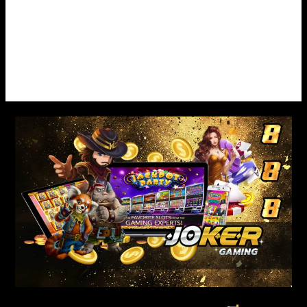
ฟรีให้กับสมาชิกใหม่ เพียงแค่สมัครสมาชิกกับเว็บสล็อต
ออนไลน์ที่เข้าร่วมโปรโมชั่นนี้ก็สามารถรับเครดิตฟรีไปเล่น
สล็อตได้ทันที โดยเครดิตฟรีนี้สามารถนำไปเล่นได้ทุกเกม
สล็อตของค่าย 888 โดยไม่ต้องฝากเงินใดๆ