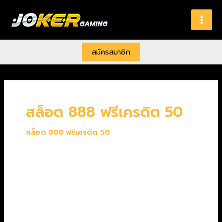
สมัครสมาชิก
สล็อต 888 ฟรีเครดิต 50
สล็อต 888 ฟรีเครดิต 50
: เริ่มต้นความสนุกแบบไม่
ต้องลงทุน
สล็อต 888 เป็นหนึ่งในค่ายเกมสล็อตออนไลน์ที่ได้รับ
ความนิยมมากที่สุดในประเทศไทย ด้วยเกมสล็อตที่มีให้
เลือกเล่นมากมายกว่า 1,000 เกม รวมไปถึงโปรโมชั่น
ต่างๆ ที่หลากหลาย หนึ่งในโปรโมชั่นที่ได้รับความนิยมมาก
ที่สุดคือ โปรโมชั่นสล็อต 888 ฟรีเครดิต 50
โปรโมชั่นสล็อต 888 ฟรีเครดิต 50 เป็นการมอบเครดิต