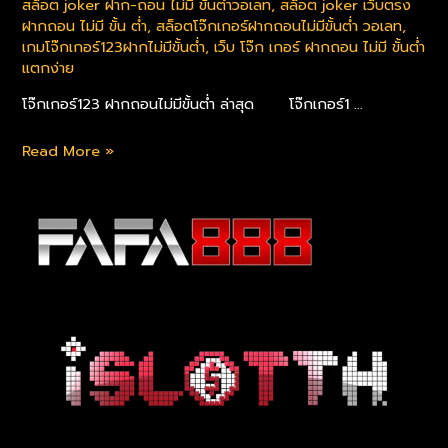
สล็อต joker ฝาก-ถอน ไม่มี ขั้นต่ําวอเลท
,
สล็อต joker เว็บตรง
ฝากถอน ไม่มี ขั้น ต่ํา
,
สล็อตโจ๊กเกอร์ฝากถอนไม่มีขั้นต่ํา วอเลท
,
เกมโจ๊กเกอร์123ฝากไม่มีขั้นต่ํา
,
เว็บ โจ๊ก เกอร์ ฝากถอน ไม่มี ขั้นต่ำ
แตกง่าย
โจ๊กเกอร์123 ฝากถอนไม่มีขั้นต่ำ ล่าสุด โจ๊กเกอร์1 …
Read More »