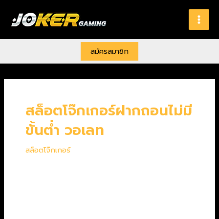
สมัครสมาชิก
สล็อตโจ๊กเกอร์ฝากถอนไม่มี
ขั้นต่ํา วอเลท
สล็อตโจ๊กเกอร์
เป็นเกมสล็อตออนไลน์ที่ได้รับความนิยม
อย่างมากในประเทศไทย ด้วยรูปแบบการเล่นที่ง่าย กราฟิก
ที่สวยงาม และอัตราการจ่ายที่สูง ในปัจจุบัน สล็อตโจ๊ก
เกอร์ได้พัฒนาระบบการฝากถอนเงินให้ทันสมัยมากยิ่งขึ้น
โดยรองรับการฝากถอนผ่านทรูมันนี่ วอลเลท (True
Money Wallet) โดยไม่ต้องมีบัญชีธนาคาร ทำให้ผู้เล่น
สามารถฝากถอนเงินได้อย่างสะดวกรวดเร็ว ไม่ว่าจะอยู่