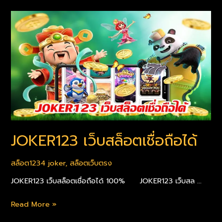
JOKER123 เว็บสล็อตเชื่อถือได้
สล็อต1234 joker
,
สล็อตเว็บตรง
JOKER123 เว็บสล็อตเชื่อถือได้ 100% JOKER123 เว็บสล …
Read More »