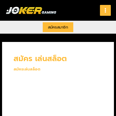
สมัครสมาชิก
สมัคร เล่นสล็อต
สมัครเล่นสล็อต
อย่างไรให้ปลอดภัยและคุ้มค่า
สล็อตออนไลน์เป็นเกมพนันออนไลน์ที่ได้รับความนิยม
อย่างมากในปัจจุบัน ด้วยรูปแบบการเล่นที่ง่าย เข้าใจง่าย
และมีโอกาสได้เงินรางวัลสูง จึงทำให้มีผู้สนใจสมัครเล่น
สล็อตเป็นจำนวนมาก
อย่างไรก็ตาม การสมัครเล่นสล็อตนั้น จำเป็นต้องมีการ
ศึกษาข้อมูลให้ดี เพื่อให้สามารถสมัครเล่นได้อย่าง
ปลอดภัยและคุ้มค่า โดยบทความนี้จะมาแนะนำวิธีการสมัคร