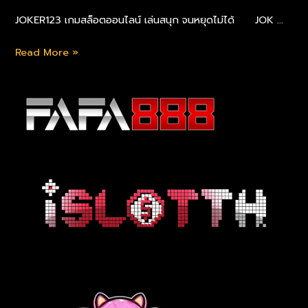
JOKER123 เกมสล็อตออนไลน์ เล่นสนุก จนหยุดไม่ได้ JOK …
Read More »