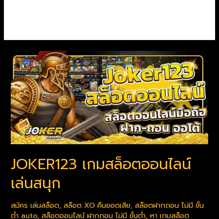
6. วางเดิมพันและเริ่มเล่น
JOKER123 เกมสล็อตออนไลน์
เล่นสนุก
สมัคร เล่นสล็อต
,
สล็อต XO คืนยอดเสีย
,
สล็อตฝากถอน ไม่มี ขั้น
ต่ำ auto
,
สล็อตออนไลน์ ฝากถอน ไม่มี ขั้นต่ำ
,
หา เกมสล็อต