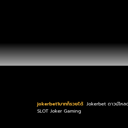
jokerbet1
บาทก็รวยได้
Jokerbet ดาวน์โหลด 
SLOT Joker Gaming