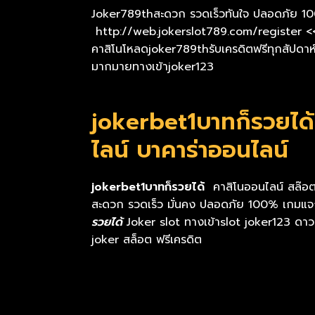
Joker789thสะดวก รวดเร็วทันใจ ปลอดภัย 10
http://web.jokerslot789.com/register <<
คาสิโนโหลดjoker789thรับเครดิตฟรีทุกสัปดาห์ 
มากมายทางเข้าjoker123
jokerbet1บาทก็รวยได
ไลน์ บาคาร่าออนไลน์
jokerbet
1บาทก็รวยได้
คาสิโนออนไลน์ สล๊อต
สะดวก รวดเร็ว มั่นคง ปลอดภัย 100% เกมแจ
รวยได้
Joker slot ทางเข้าslot joker123 ดาวน
joker สล็อต ฟรีเครดิต