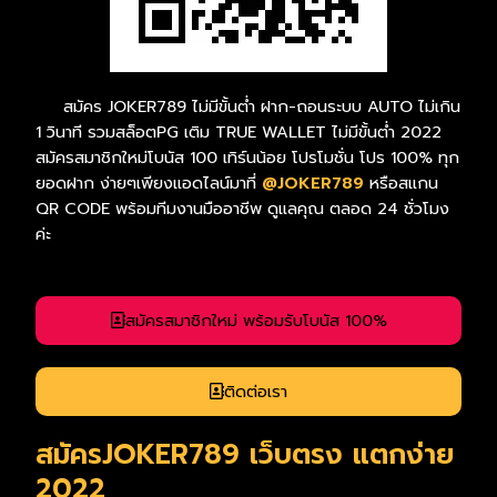
สมัคร JOKER789 ไม่มีขั้นต่ำ ฝาก-ถอนระบบ AUTO ไม่เกิน
1 วินาที รวมสล็อตPG เติม TRUE WALLET ไม่มีขั้นต่ำ 2022
สมัครสมาชิกใหม่โบนัส 100 เทิร์นน้อย โปรโมชั่น โปร 100% ทุก
ยอดฝาก ง่ายๆเพียงแอดไลน์มาที่
@JOKER789
หรือสแกน
QR CODE พร้อมทีมงานมืออาชีพ ดูแลคุณ ตลอด 24 ชั่วโมง
ค่ะ
สมัครสมาชิกใหม่ พร้อมรับโบนัส 100%
ติดต่อเรา
สมัครJOKER789 เว็บตรง แตกง่าย
2022