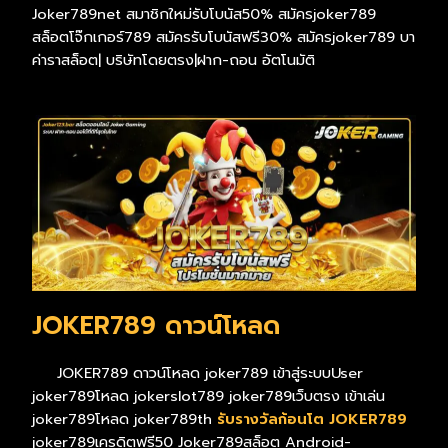
Joker789net สมาชิกใหม่รับโบนัส50% สมัครjoker789
สล็อตโจ๊กเกอร์789 สมัครรับโบนัสฟรี30% สมัครjoker789 บา
ค่าราสล็อต| บริษัทโดยตรง|ฝาก-ถอน อัตโนมัติ
JOKER789 ดาวน์โหลด
JOKER789 ดาวน์โหลด joker789 เข้าสู่ระบบUser
joker789โหลด jokerslot789 joker789เว็บตรง เข้าเล่น
joker789โหลด joker789th
รับรางวัลก้อนโต JOKER789
joker789เครดิตฟรี50 Joker789สล็อต Android-