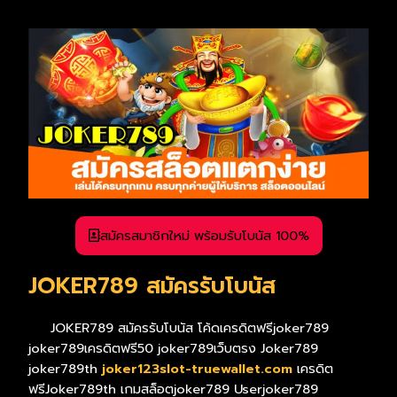
สมัครสมาชิกใหม่ พร้อมรับโบนัส 100%
JOKER789 สมัครรับโบนัส
JOKER789 สมัครรับโบนัส โค้ดเครดิตฟรีjoker789
joker789เครดิตฟรี50 joker789เว็บตรง Joker789
joker789th
joker123slot-truewallet.com
เครดิต
ฟรีJoker789th เกมสล็อตjoker789 Userjoker789