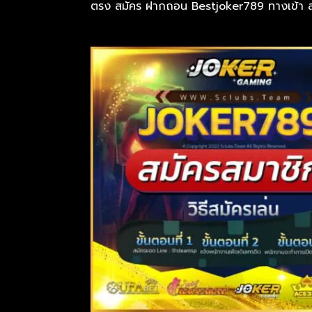
ตรง สมัคร ฝากถอน Bestjoker789 ทางเข้า 