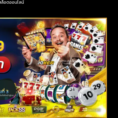
สล็อตออนไลน์