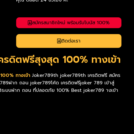
สมัครสมาชิกใหม่ พร้อมรับโบนัส 100%
ติดต่อเรา
รดิตฟรีสุงสุด 100% ทางเข้า
 100% ทางเข้า
Joker789th joker789th เครดิตฟรี สมัคร
 789ฝาก ถอน joker789โค้ด เครดิตฟรีjoker 789 เข้าสู่
3ระบบฝาก ถอน ที่ปลอดภัย 100% Best joker789 างเข้า