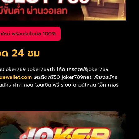
กใหม่ พร้อมรับโบนัส 100%
อด 24 ชม
ker789 Joker789th โค้ด เครดิตฟรีjoker789
ruewallet.com
เครดิตฟรี50 joker789net เพียงสมัคร
 สมัคร ฝาก ถอน โอนเงิน ฟรี ระบบ ดาวน์โหลด โจ๊ก เกอร์