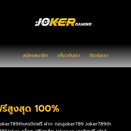
สมัครสมาชิก
เกี่ยวกับเรา
ติดต่อเรา
รีสูงสุด 100%
oker789thเครดิตฟรี ฝาก ถอนjoker789 Joker789th