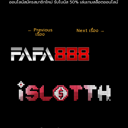
ออนไลน์สมัครสมาชิกใหม่ รับโบนัส 50% เล่นเกมสล็อตออนไลน์
←
Previous
Next เรื่อง
→
เรื่อง