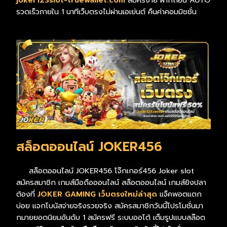
joker123slot-truewallet.com
สมัครง่าย ฝากถอน AUTO
รวดเร็วภายใน 1 นาทีเว็บตรงไม่ผ่านเอเย่นต์ คืนค่าคอมมิชชั่น
สล็อตออนไลน์ JOKER456
สล็อตออนไลน์ JOKER456 โจ๊กเกอร์456 Joker slot
สมัครสมาชิก เกมส์มือถือออนไลน์ สล็อตออนไลน์ เกมส์ยิงปลา
ต้องที่
JOKER GAMING เว็บตรงใหม่ล่าสุด
แจ็คพอตแตก
บ่อย แจกโบนัสจ่ายจริงรวยจริง สมัครสมาชิกวันนี้โปรโมชั่นมา
กมายยอดนิยมอันดับ 1 สมัครฟรี ระบบออโต้ เต็มรูปแบบสล๊อต