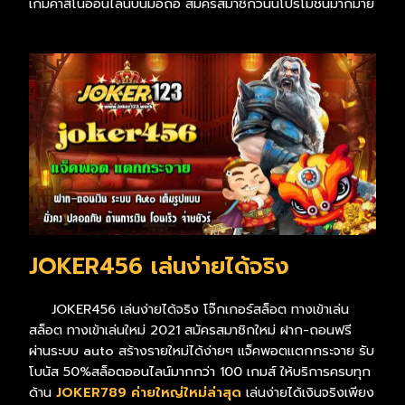
เกมคาสิโนออนไลน์บนมือถือ สมัครสมาชิกวันนี้โปรโมชั่นมากมาย
JOKER456 เล่นง่ายได้จริง
JOKER456 เล่นง่ายได้จริง โจ๊กเกอร์สล็อต ทางเข้าเล่น
สล็อต ทางเข้าเล่นใหม่ 2021 สมัครสมาชิกใหม่ ฝาก-ถอนฟรี
ผ่านระบบ auto สร้างรายใหม่ได้ง่ายๆ แจ็คพอตแตกกระจาย รับ
โบนัส 50%สล็อตออนไลน์มากกว่า 100 เกมส์ ให้บริการครบทุก
ด้าน
JOKER789 ค่ายใหญ่ใหม่ล่าสุด
เล่นง่ายได้เงินจริงเพียง