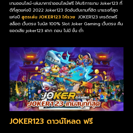
เกมออนไลน์-เล่นบาคาร่าออนไลน์ฟรี ให้บริการเกม Joker123 ที่
ดีที่สุดแห่งปี 2022 Joker123 จัดอันดับเกมที่ฮิต มาแรงที่สุด
แห่งปี
สูตรเล่น JOKER123 ให้รวย
JOKER123 เครดิตฟรี
สล็อต เว็บตรง โบนัส 100% Slot Joker Gaming เว็บตรง คืน
ยอดเสีย joker123 ฝาก ถอน ไม่มี ขั้น ต่ํา
JOKER123 ดาวน์โหลด ฟรี