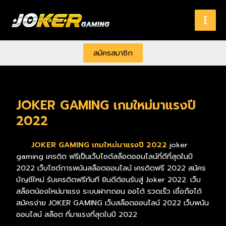
สมัครสมาชิก
JOKER GAMING เกมใหม่มาแรงปี
2022
JOKER GAMING เกมใหม่มาแรงปี 2022
joker
gaming เครดิต ฟรีเป็นเว็บไซต์สล็อตออนไลน์ที่ดีที่สุดในปี
2022 เว็บไซต์การพนันสล็อตออนไลน์ เครดิตฟรี 2022 สมัคร
บัญชีใหม่ รับเครดิตฟรีทันที ยินดีต้อนรับสู่ Joker 2022. เว็บ
สล็อตน้องใหม่มาแรง ระบบฝากถอน ออโต้ รวดเร็ว เชื่อถือได้
สมัครง่าย JOKER GAMING เว็บสล็อตออนไลน์ 2022 เว็บพนัน
ออนไลน์ สล็อต ที่มาแรงที่สุดในปี 2022