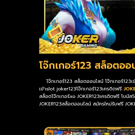
โจ๊กเกอร์123 สล็อตออ
โจ๊กเกอร์123 สล็อตออนไลน์ โจ๊กเกอร์123เข้
เข้าslot joker123โจ๊กเกอร์123เครดิตฟรี
JOKE
สล็อตโจ๊กเกอร์xo JOKER123เครดิตฟรี โบนัส5
JOKER123สล็อตออนไลน์ สมัครใหม่รับฟรี J