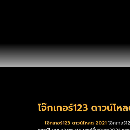
โจ๊กเกอร์123 ดาวน์โห
โจ๊กเกอร์123 ดาวน์โหลด 2021
โจ๊กเกอร์12