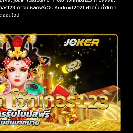
์โหลดjoker เวอร์ชั่นใหม่ ทางเข้าโจ๊กเกอร์123 เกมส์สล็อต
เกอร์123 ดาวน์โหลดฟรีiOs Android2021 ฝากขั้นต่ำ1บาท
ตออนไลน์