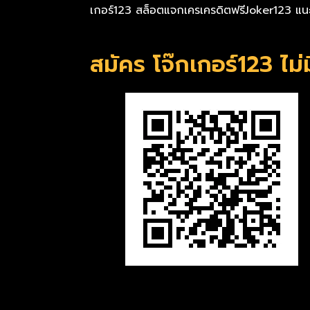
เกอร์123 สล็อตแจกเครเครดิตฟรีJoker123 แนะน
สมัคร โจ๊กเกอร์123 ไม