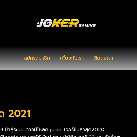
สมัครสมาชิก
เกี่ยวกับเรา
ติดต่อเรา
ลด 2021
3เข้าสู่ระบบ ดาวน์โหลด joker เวอร์ชั่นล่าสุด2020