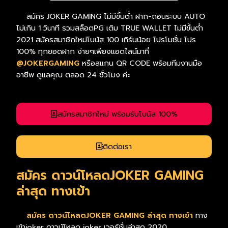
สมัคร JOKER GAMING ไม่มีขั้นต่ำ ฝาก-ถอนระบบ AUTO
ไม่เกิน 1 วินาที รวมสล็อตPG เติม TRUE WALLET ไม่มีขั้นต่ำ
2021 สมัครสมาชิกใหม่โบนัส 100 เทิร์นน้อย โปรโมชั่น โปร
100% ทุกยอดฝาก ง่ายๆเพียงแอดไลน์มาที่
@JOKERGAMING
หรือสแกน QR CODE พร้อมทีมงานมือ
อาชีพ ดูแลคุณ ตลอด 24 ชั่วโมง ค่ะ
สมัครสมาชิกใหม่ พร้อมรับโบนัส 100%
ติดต่อเรา
สมัคร ดาวน์โหลดJOKER GAMING
ล่าสุด ทางเข้า
สมัคร ดาวน์โหลดJOKER GAMING ล่าสุด ทางเข้า
ทาง
เข้าjoker ดาวน์โหลด joker เวอร์ชั่นล่าสุด 2020