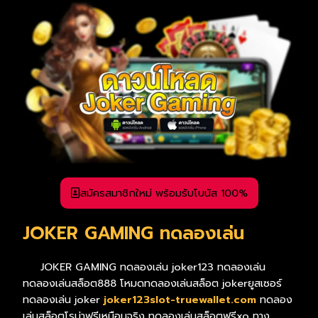
สมัครสมาชิกใหม่ พร้อมรับโบนัส 100%
JOKER GAMING ทดลองเล่น
JOKER GAMING ทดลองเล่น joker123 ทดลองเล่น
ทดลองเล่นสล็อต888 โหมดทดลองเล่นสล็อต jokerยูสเซอร์
ทดลองเล่น joker
joker123slot-truewallet.com
ทดลอง
เล่นสล็อตโรม่าฟรีเหมือนจริง ทดลองเล่นสล็อตฟรีxo ทาง