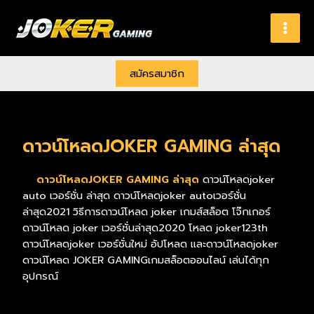
สมัครสมาชิก
ดาวน์โหลดJOKER GAMING ล่าสุด
ดาวน์โหลดJOKER GAMING ล่าสุด
ดาวน์โหลดjoker
auto เวอร์ชั่น ล่าสุด ดาวน์โหลดjoker autoเวอร์ชั่น
ล่าสุด2021 วิธีการดาวน์โหลด joker เกมส์สล็อต โจ๊กเกอร์
ดาวน์โหลด joker เวอร์ชั่นล่าสุด2020 โหลด joker123th
ดาวน์โหลดjoker เวอร์ชั่นใหม่ อัปโหลด และดาวน์โหลดjoker
ดาวน์โหลด JOKER GAMINGเกมสล็อตออนไลน์ เล่นได้ทุก
อุปกรณ์